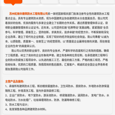
苏州虹雨伞建筑防水工程有限公司
系一家经国家相关部门批准注册专业性的建筑防水工程
重点企业。具有专业建筑防水资质，现为中国建筑业协会建筑防水分会直属会员，我公司凭
着良好的信用、优良的服务与多家企业建立了长期的合作关系。通过质量管理体系认证，获
得职业健康管理体系认证证书。近年来，公司坚持实施“名牌带动”发展战略，紧紧围绕“全员
参与，科学管理，顾客至上，坚持创新，求真务实，追求卓越”的经营方针，不断探索和深化
企业改革，建立了现代化企业制度，实现了较好的经济效益和社会效益。我公司秉着“以诚为
本、以质取胜、质量第一、信誉至上”的经营原则，以“质量是企业赢得信誉的关键，而信誉是
企业的生命”的高度来认识。
我公司以优秀的职业操守、良好的专业技术、严谨科学的态度和行之有效的措施，确保
了工程质量，树立了良好的企业形象和声誉。建立有各种岗位责任制，在承揽建筑工程等行
业的防水防腐蚀工程项目中，以先进的施工工艺、最佳的施工方案、严格的施工规范、严格
验收标准，优质的工程质量、热情周到的售后服务，汇报客户，竭诚欢迎全国企业界各新老
朋友惠顾我公司指导工作。
主营产品及服务:
1、承接所有建筑防水工程，新旧楼房屋面防水、卫生间防水、厨房防水、外墙防水防渗保温
隔热工程、外墙清洗工程、室内外装饰装修工程；
2、企业厂房防水， 地下室防水，游泳池防水， 桥梁隧道防水，涵洞防水， 发电厂防水，水
电站防水，污水处理厂，垃圾填埋场防水，防渗、防漏等维修工程；
3、防水工程与设计；
4、批发销售各种品牌建筑防水材料。