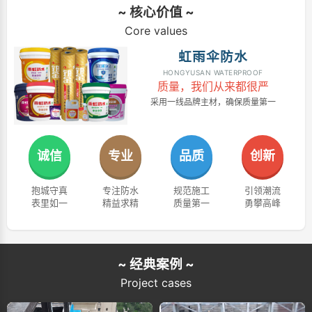
~ 核心价值 ~
Core values
虹雨伞防水
HONGYUSAN WATERPROOF
质量，我们从来都很严
采用一线品牌主材，确保质量第一
诚信
专业
品质
创新
抱城守真
专注防水
规范施工
引领潮流
表里如一
精益求精
质量第一
勇攀高峰
~ 经典案例 ~
Project cases