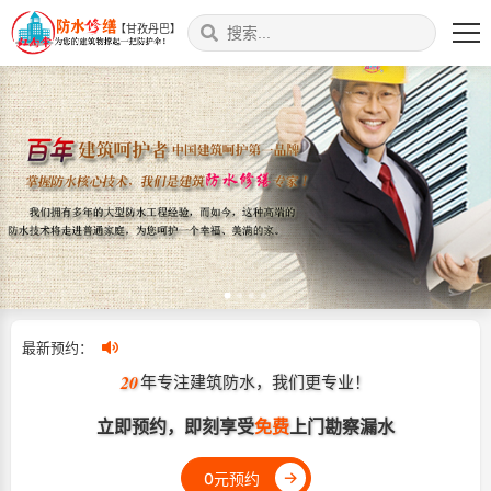
【甘孜丹巴】
最新预约：
20
年专注建筑防水，我们更专业！
立即预约，即刻享受
免费
上门勘察漏水
→
0元预约