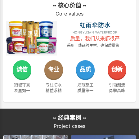
~ 核心价值 ~
Core values
虹雨伞防水
HONGYUSAN WATERPROOF
质量，我们从来都很严
采用一线品牌主材，确保质量第一
诚信
专业
品质
创新
抱城守真
专注防水
规范施工
引领潮流
表里如一
精益求精
质量第一
勇攀高峰
~ 经典案例 ~
Project cases