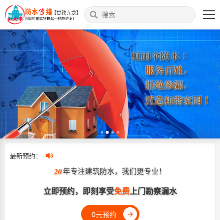
【甘孜九龙】
最新预约：
20
年专注建筑防水，我们更专业！
立即预约，即刻享受
免费
上门勘察漏水
→
0元预约